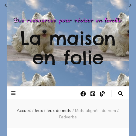
La maison
en folie
Accueil
/
Jeux
/
Jeux de mots
/
Mots alignés: du nom à
l’adverbe