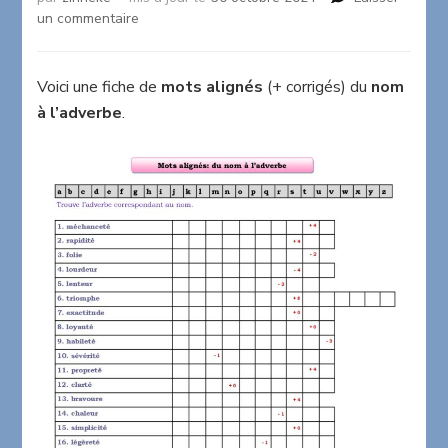
sur
un commentaire
Mots
alignés:
du
Voici une fiche de
mots alignés
(+ corrigés) du
nom
nom
à l’adverbe
.
à
l’adverbe