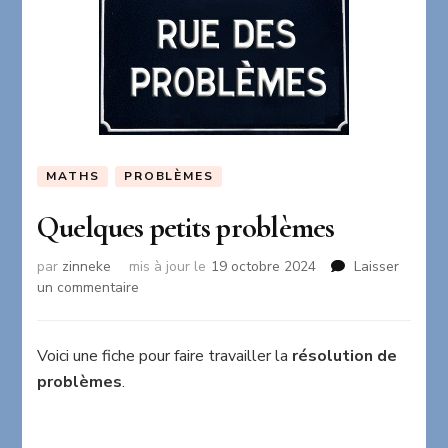
MATHS
PROBLÈMES
Quelques petits problèmes
par
zinneke
mis à jour le
19 octobre 2024
Laisser
sur
un commentaire
Quelques
petits
problèmes
Voici une fiche pour faire travailler la
résolution de
problèmes
.