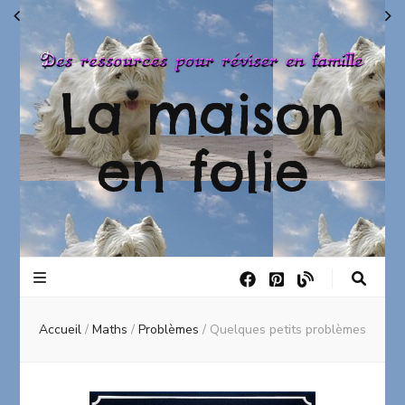
La maison
en folie
Accueil
/
Maths
/
Problèmes
/
Quelques petits problèmes