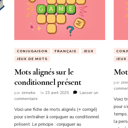
CONJUGAISON
FRANÇAIS
JEUX
CONJ
JEUX DE MOTS
JEUX
Mots alignés sur le
Mots
conditionnel présent
par
zin
commen
par
zinneke
le
23 avril 2025
Laisser un
sur
commentaire
Voici t
Mots
pour s’
Voici une fiche de mots alignés (+ corrigé)
alignés
temps. 
pour s’entraîner à conjuguer au conditionnel
sur
la per
le
présent. Le principe : conjuguer au