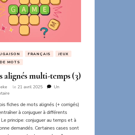
UGAISON
FRANÇAIS
JEUX
 DE MOTS
 alignés multi-temps (3)
neke
le
21 avril 2025
Un
sur
taire
Mots
rois fiches de mots alignés (+ corrigés)
alignés
entraîner à conjuguer à différents
multi-
temps
Le principe: conjuguer au temps et à
(3)
sonne demandés. Certaines cases sont