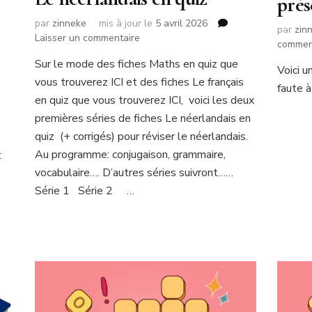
prés
par
zinneke
mis à jour le
5 avril 2026
par
zin
sur
Laisser un commentaire
commen
Le
Sur le mode des fiches Maths en quiz que
néerlandais
Voici 
vous trouverez ICI et des fiches Le français
en
faute à
quiz
en quiz que vous trouverez ICI, voici les deux
premières séries de fiches Le néerlandais en
quiz (+ corrigés) pour réviser le néerlandais.
Au programme: conjugaison, grammaire,
:
vocabulaire…. D’autres séries suivront……
Série 1 Série 2 …