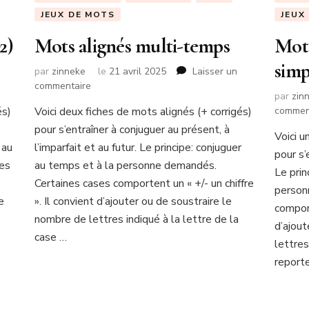
JEUX DE MOTS
JEUX
2)
Mots alignés multi-temps
Mots
simp
par
zinneke
le
21 avril 2025
Laisser un
sur
commentaire
par
zin
Mots
és)
Voici deux fiches de mots alignés (+ corrigés)
commen
alignés
pour s’entraîner à conjuguer au présent, à
multi-
Voici u
temps
 au
l’imparfait et au futur. Le principe: conjuguer
pour s’
nes
au temps et à la personne demandés.
Le prin
Certaines cases comportent un « +/- un chiffre
person
e
». Il convient d’ajouter ou de soustraire le
comport
nombre de lettres indiqué à la lettre de la
d’ajout
case …
lettres
reporte