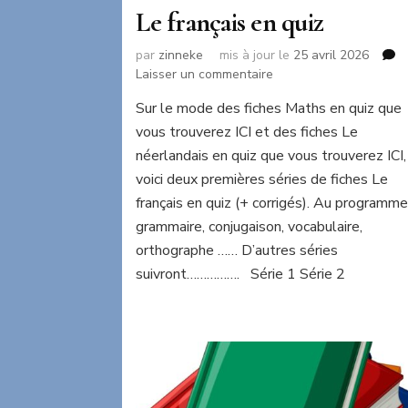
Le français en quiz
par
zinneke
mis à jour le
25 avril 2026
sur
Laisser un commentaire
Le
Sur le mode des fiches Maths en quiz que
français
vous trouverez ICI et des fiches Le
en
quiz
néerlandais en quiz que vous trouverez ICI,
voici deux premières séries de fiches Le
français en quiz (+ corrigés). Au programme
grammaire, conjugaison, vocabulaire,
orthographe …… D’autres séries
suivront……………. Série 1 Série 2