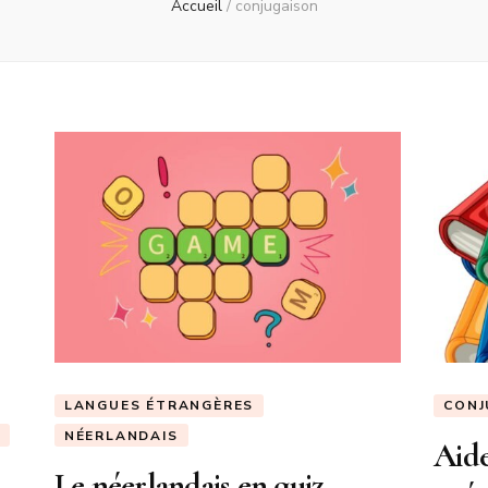
Accueil
/
conjugaison
LANGUES ÉTRANGÈRES
CONJ
E
NÉERLANDAIS
Aide
Le néerlandais en quiz