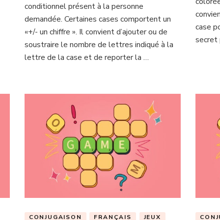
conditionnel
coloré
conditionnel présent à la personne
présent
convien
demandée. Certaines cases comportent un
case p
«+/- un chiffre ». Il convient d’ajouter ou de
secret 
soustraire le nombre de lettres indiqué à la
lettre de la case et de reporter la …
CONJUGAISON
FRANÇAIS
JEUX
CONJ