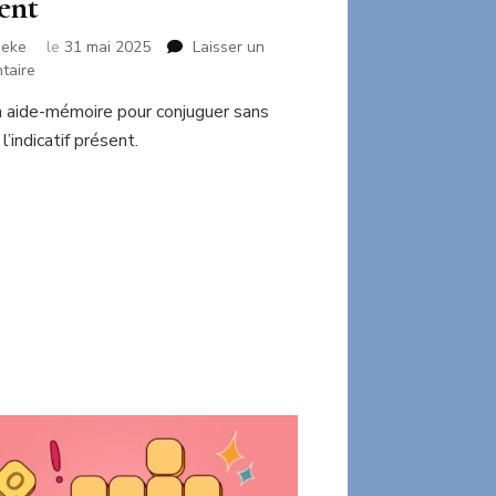
ent
neke
le
31 mai 2025
Laisser un
sur
taire
Aide-
un aide-mémoire pour conjuguer sans
mémoire
 l’indicatif présent.
indicatif
présent