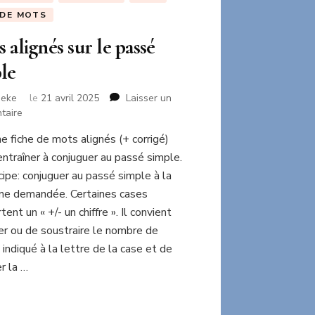
 DE MOTS
 alignés sur le passé
le
neke
le
21 avril 2025
Laisser un
sur
taire
Mots
ne fiche de mots alignés (+ corrigé)
alignés
entraîner à conjuguer au passé simple.
sur
le
cipe: conjuguer au passé simple à la
passé
ne demandée. Certaines cases
simple
ent un « +/- un chiffre ». Il convient
er ou de soustraire le nombre de
 indiqué à la lettre de la case et de
r la …