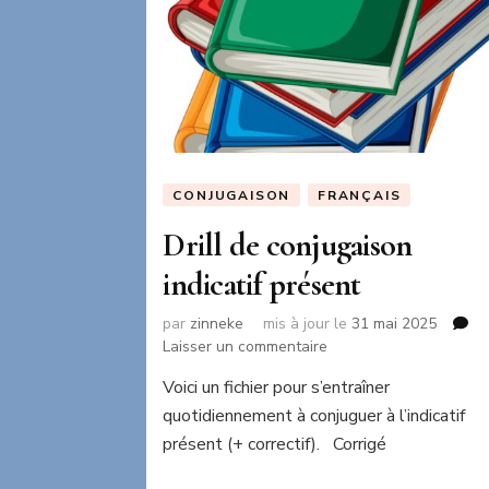
CONJUGAISON
FRANÇAIS
Drill de conjugaison
indicatif présent
par
zinneke
mis à jour le
31 mai 2025
sur
Laisser un commentaire
Drill
Voici un fichier pour s’entraîner
de
quotidiennement à conjuguer à l’indicatif
conjugaison
indicatif
présent (+ correctif). Corrigé
présent