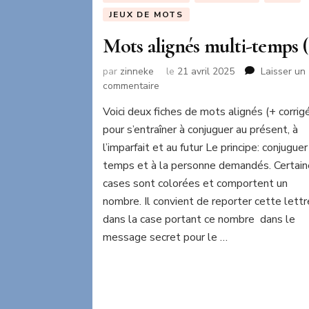
JEUX DE MOTS
Mots alignés multi-temps (
par
zinneke
le
21 avril 2025
Laisser un
sur
commentaire
Mots
Voici deux fiches de mots alignés (+ corrig
alignés
pour s’entraîner à conjuguer au présent, à
multi-
temps
l’imparfait et au futur Le principe: conjuguer
(2)
temps et à la personne demandés. Certai
cases sont colorées et comportent un
nombre. Il convient de reporter cette lettr
dans la case portant ce nombre dans le
message secret pour le …