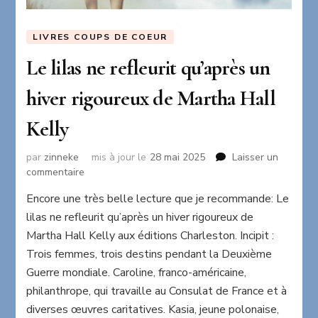
LIVRES COUPS DE COEUR
Le lilas ne refleurit qu’après un
hiver rigoureux de Martha Hall
Kelly
par
zinneke
mis à jour le
28 mai 2025
Laisser un
sur
commentaire
Le
Encore une très belle lecture que je recommande: Le
lilas
lilas ne refleurit qu’après un hiver rigoureux de
ne
refleurit
Martha Hall Kelly aux éditions Charleston. Incipit :
qu’après
Trois femmes, trois destins pendant la Deuxième
un
Guerre mondiale. Caroline, franco-américaine,
hiver
philanthrope, qui travaille au Consulat de France et à
rigoureux
de
diverses œuvres caritatives. Kasia, jeune polonaise,