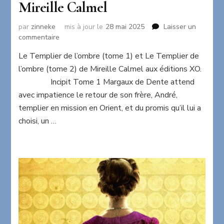
Mireille Calmel
par
zinneke
mis à jour le
28 mai 2025
Laisser un
sur
commentaire
Le
Le Templier de l’ombre (tome 1) et Le Templier de
Templier
l’ombre (tome 2) de Mireille Calmel aux éditions XO.
de
l’ombre
Incipit Tome 1 Margaux de Dente attend
de
avec impatience le retour de son frère, André,
Mireille
templier en mission en Orient, et du promis qu’il lui a
Calmel
choisi, un …