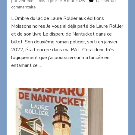
par
zinneke
mis à jour le
5 mai 2026
Laisser un
sur
commentaire
L’ombre
L’Ombre du lac de Laure Rollier aux éditions
du
Moissons noires Je vous ai déjà parlé de Laure Rollier
lac
de
et de son livre Le disparu de Nantucket dans ce
Laure
billet. Son deuxième roman policier, sorti en janvier
Rollier
2022, était encore dans ma PAL. C’est donc très
logiquement que j’ai poursuivi sur ma lancée en
entamant ce …