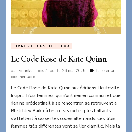
LIVRES COUPS DE COEUR
Le Code Rose de Kate Quinn
par
zinneke
mis à jour le
28 mai 2025
Laisser un
sur
commentaire
Le
Le Code Rose de Kate Quinn aux éditions Hauteville
Code
Incipit: Trois femmes, qui n’ont rien en commun et que
Rose
de
rien ne prédestinait à se rencontrer, se retrouvent à
Kate
Bletchley Park où les cerveaux les plus brillants
Quinn
s’attellent à casser les codes allemands. Ces trois
femmes très différentes vont se lier d’amitié. Mais la