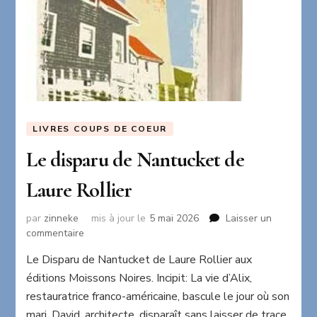
LIVRES COUPS DE COEUR
Le disparu de Nantucket de
Laure Rollier
par
zinneke
mis à jour le
5 mai 2026
Laisser un
sur
commentaire
Le
Le Disparu de Nantucket de Laure Rollier aux
disparu
éditions Moissons Noires. Incipit: La vie d’Alix,
de
Nantucket
restauratrice franco-américaine, bascule le jour où son
de
mari, David, architecte, disparaît sans laisser de trace.