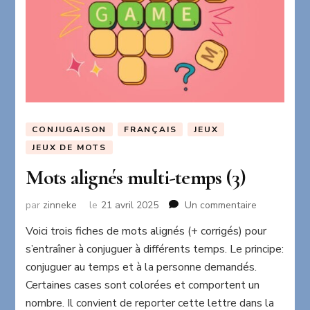
CONJUGAISON
FRANÇAIS
JEUX
JEUX DE MOTS
Mots alignés multi-temps (3)
sur
par
zinneke
le
21 avril 2025
Un commentaire
Mots
Voici trois fiches de mots alignés (+ corrigés) pour
alignés
s’entraîner à conjuguer à différents temps. Le principe:
multi-
temps
conjuguer au temps et à la personne demandés.
(3)
Certaines cases sont colorées et comportent un
nombre. Il convient de reporter cette lettre dans la