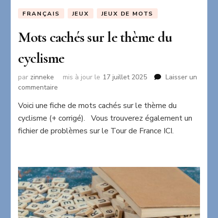
FRANÇAIS
JEUX
JEUX DE MOTS
Mots cachés sur le thème du
cyclisme
par
zinneke
mis à jour le
17 juillet 2025
Laisser un
sur
commentaire
Mots
Voici une fiche de mots cachés sur le thème du
cachés
cyclisme (+ corrigé). Vous trouverez également un
sur
le
fichier de problèmes sur le Tour de France ICI.
thème
du
cyclisme