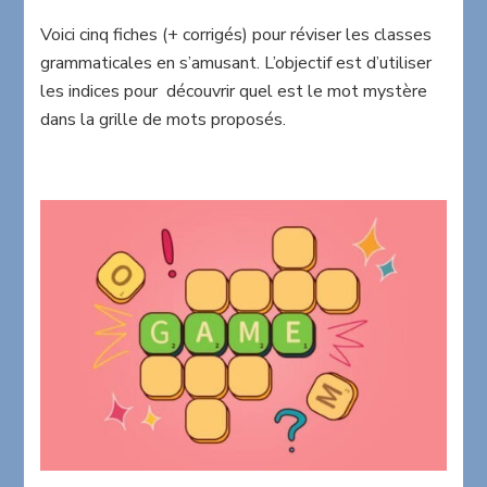
A
Voici cinq fiches (+ corrigés) pour réviser les classes
la
grammaticales en s’amusant. L’objectif est d’utiliser
recherche
du
les indices pour découvrir quel est le mot mystère
mot
dans la grille de mots proposés.
mystère