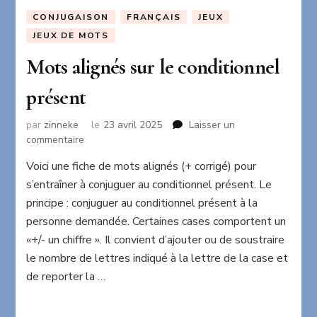
CONJUGAISON
FRANÇAIS
JEUX
JEUX DE MOTS
Mots alignés sur le conditionnel
présent
par
zinneke
le
23 avril 2025
Laisser un
sur
commentaire
Mots
Voici une fiche de mots alignés (+ corrigé) pour
alignés
s’entraîner à conjuguer au conditionnel présent. Le
sur
le
principe : conjuguer au conditionnel présent à la
conditionnel
personne demandée. Certaines cases comportent un
présent
«+/- un chiffre ». Il convient d’ajouter ou de soustraire
le nombre de lettres indiqué à la lettre de la case et
de reporter la …