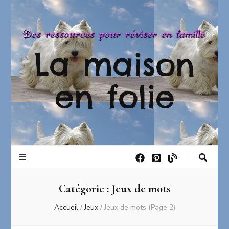
La maison
en folie
Catégorie :
Jeux de mots
Accueil
/
Jeux
/
Jeux de mots
(Page 2)