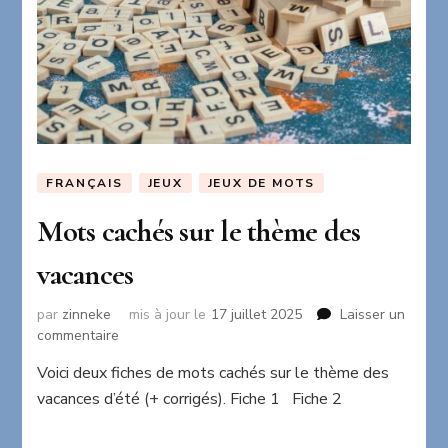
FRANÇAIS
JEUX
JEUX DE MOTS
Mots cachés sur le thème des
vacances
par
zinneke
mis à jour le
17 juillet 2025
Laisser un
sur
commentaire
Mots
Voici deux fiches de mots cachés sur le thème des
cachés
vacances d’été (+ corrigés). Fiche 1 Fiche 2
sur
le
thème