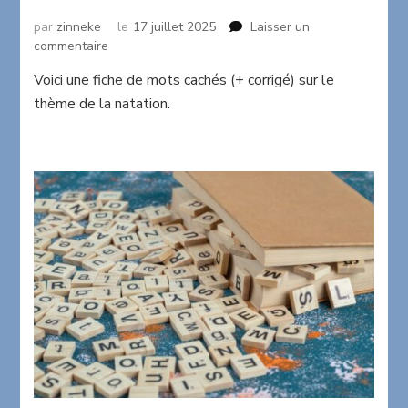
par
zinneke
le
17 juillet 2025
Laisser un
sur
commentaire
Mots
Voici une fiche de mots cachés (+ corrigé) sur le
cachés
thème de la natation.
sur
le
thème
de
la
natation