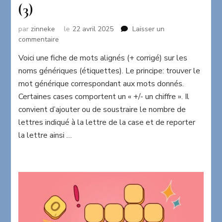
(3)
par
zinneke
le
22 avril 2025
Laisser un
sur
commentaire
Mots
Voici une fiche de mots alignés (+ corrigé) sur les
alignés:
noms génériques (étiquettes). Le principe: trouver le
noms
génériques
mot générique correspondant aux mots donnés.
(3)
Certaines cases comportent un « +/- un chiffre ». Il
convient d’ajouter ou de soustraire le nombre de
lettres indiqué à la lettre de la case et de reporter
la lettre ainsi …