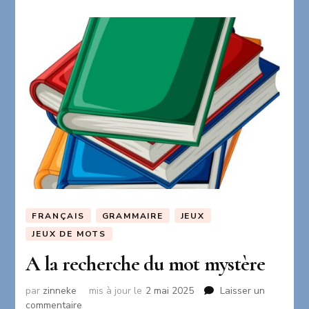
des
vacances
FRANÇAIS
GRAMMAIRE
JEUX
JEUX DE MOTS
A la recherche du mot mystère
par
zinneke
mis à jour le
2 mai 2025
Laisser un
sur
commentaire