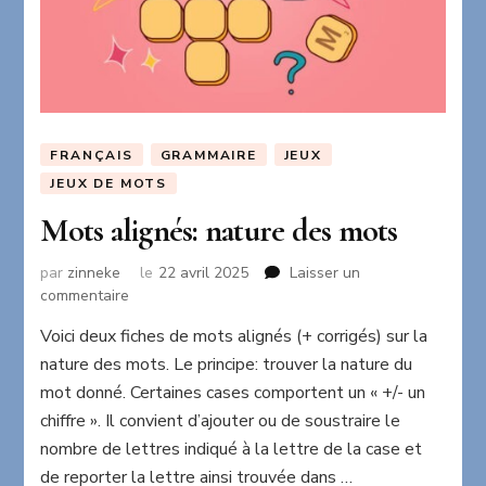
FRANÇAIS
GRAMMAIRE
JEUX
JEUX DE MOTS
Mots alignés: nature des mots
par
zinneke
le
22 avril 2025
Laisser un
sur
commentaire
Mots
Voici deux fiches de mots alignés (+ corrigés) sur la
alignés:
nature des mots. Le principe: trouver la nature du
nature
des
mot donné. Certaines cases comportent un « +/- un
mots
chiffre ». Il convient d’ajouter ou de soustraire le
nombre de lettres indiqué à la lettre de la case et
de reporter la lettre ainsi trouvée dans …