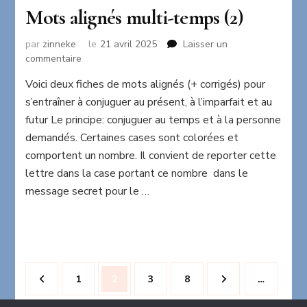
Mots alignés multi-temps (2)
par
zinneke
le
21 avril 2025
Laisser un
sur
commentaire
Mots
Voici deux fiches de mots alignés (+ corrigés) pour
alignés
s’entraîner à conjuguer au présent, à l’imparfait et au
multi-
temps
futur Le principe: conjuguer au temps et à la personne
(2)
demandés. Certaines cases sont colorées et
comportent un nombre. Il convient de reporter cette
lettre dans la case portant ce nombre dans le
message secret pour le …
Pagination
Page
Page
Page
Page
1
2
3
8
…
des
publications