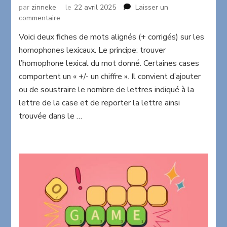
par
zinneke
le
22 avril 2025
Laisser un
sur
commentaire
Mots
Voici deux fiches de mots alignés (+ corrigés) sur les
alignés:
homophones lexicaux. Le principe: trouver
homophones
lexicaux
l’homophone lexical du mot donné. Certaines cases
comportent un « +/- un chiffre ». Il convient d’ajouter
ou de soustraire le nombre de lettres indiqué à la
lettre de la case et de reporter la lettre ainsi
trouvée dans le …