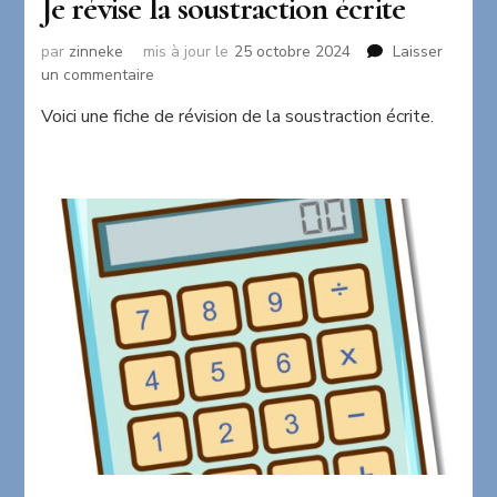
Je révise la soustraction écrite
par
zinneke
mis à jour le
25 octobre 2024
Laisser
sur
un commentaire
Je
Voici une fiche de révision de la soustraction écrite.
révise
la
soustraction
écrite