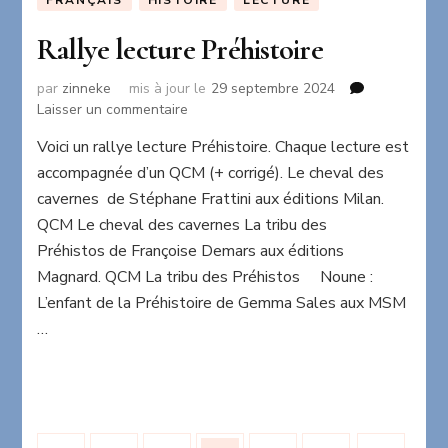
FRANÇAIS
HISTOIRE
LECTURE
Rallye lecture Préhistoire
par
zinneke
mis à jour le
29 septembre 2024
sur
Laisser un commentaire
Rallye
Voici un rallye lecture Préhistoire. Chaque lecture est
lecture
accompagnée d’un QCM (+ corrigé). Le cheval des
Préhistoire
cavernes de Stéphane Frattini aux éditions Milan.
QCM Le cheval des cavernes La tribu des
Préhistos de Françoise Demars aux éditions
Magnard. QCM La tribu des Préhistos Noune :
L’enfant de la Préhistoire de Gemma Sales aux MSM
…
Pagination