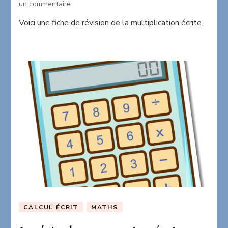
sur
un commentaire
Je
Voici une fiche de révision de la multiplication écrite.
révise
la
multiplication
écrite
CALCUL ÉCRIT
MATHS