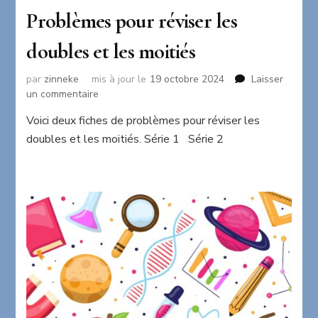
Problèmes pour réviser les
doubles et les moitiés
par
zinneke
mis à jour le
19 octobre 2024
Laisser
sur
un commentaire
Problèmes
Voici deux fiches de problèmes pour réviser les
pour
doubles et les moitiés. Série 1 Série 2
réviser
les
doubles
et
les
moitiés