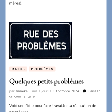
mères).
des
mères
MATHS
PROBLÈMES
Quelques petits problèmes
par
zinneke
mis à jour le
19 octobre 2024
Laisser
sur
un commentaire
Quelques
Voici une fiche pour faire travailler la résolution de
petits
problèmes