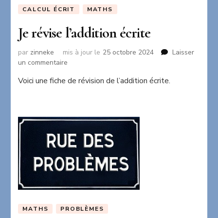
CALCUL ÉCRIT
MATHS
Je révise l’addition écrite
par
zinneke
mis à jour le
25 octobre 2024
Laisser
sur
un commentaire
Je
Voici une fiche de révision de l’addition écrite.
révise
l’addition
écrite
MATHS
PROBLÈMES