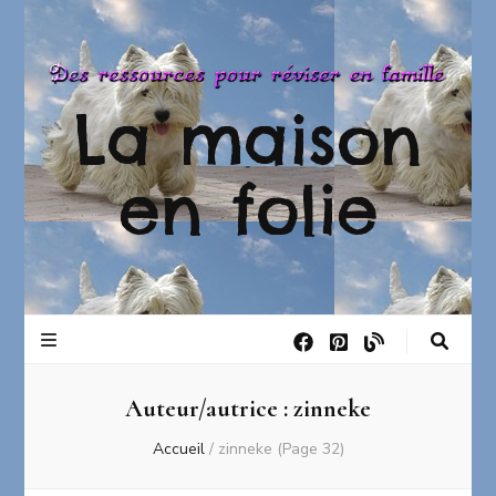
La maison
en folie
Auteur/autrice :
zinneke
Accueil
/
zinneke
(Page 32)