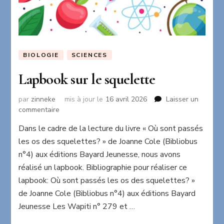
BIOLOGIE
SCIENCES
Lapbook sur le squelette
par
zinneke
mis à jour le
16 avril 2026
Laisser un
sur
commentaire
Lapbook
Dans le cadre de la lecture du livre « Où sont passés
sur
les os des squelettes? » de Joanne Cole (Bibliobus
le
squelette
n°4) aux éditions Bayard Jeunesse, nous avons
réalisé un lapbook. Bibliographie pour réaliser ce
lapbook: Où sont passés les os des squelettes? »
de Joanne Cole (Bibliobus n°4) aux éditions Bayard
Jeunesse Les Wapiti n° 279 et …