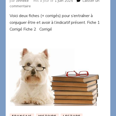
par
zinneke
mis à jour le
1 juin 2025
Laisser un
sur
commentaire
Etre
Voici deux fiches (+ corrigés) pour s’entraîner à
et
conjuguer être et avoir à l’indicatif présent. Fiche 1
avoir
à
Corrigé Fiche 2 Corrigé
l’indicatif
présent