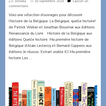
par
zinneke
le
16 septembre 2024
Laisser un
sur
commentaire
Bibliographie
Voici une sélection d’ouvrages pour découvrir
pour
l’histoire de la Belgique. La Belgique, quelle histoire!
découvrir
l’histoire
de Patrick Weber et Jonathan Bousmar aux éditions
de
Renaissance du Livre Histoire de la Belgique aux
la
éditions Quelle histoire Ma première histoire de
Belgique
Belgique d’Alain Leclercq et Bernard Coppens aux
éditions Je réussis. Extrait visible ICI Ma première
histoire Les …