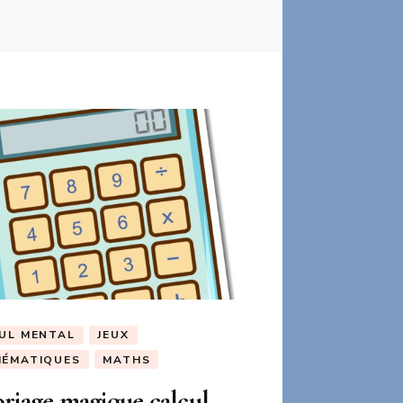
UL MENTAL
JEUX
ÉMATIQUES
MATHS
riage magique calcul