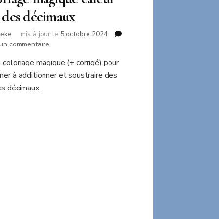
 des décimaux
neke
mis à jour le
5 octobre 2024
sur
 un commentaire
Coloriage
n coloriage magique (+ corrigé) pour
magique
îner à additionner et soustraire des
calcul
avec
s décimaux.
des
décimaux