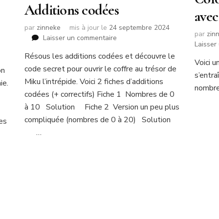
Additions codées
avec
par
zinneke
mis à jour le
24 septembre 2024
par
zin
sur
Laisser un commentaire
Laisser
Additions
Résous les additions codées et découvre le
codées
Voici u
code secret pour ouvrir le coffre au trésor de
on
s’entra
Miku l’intrépide. Voici 2 fiches d’additions
ie.
nombre
codées (+ correctifs) Fiche 1 Nombres de 0
à 10 Solution Fiche 2 Version un peu plus
n
compliquée (nombres de 0 à 20) Solution
des
…