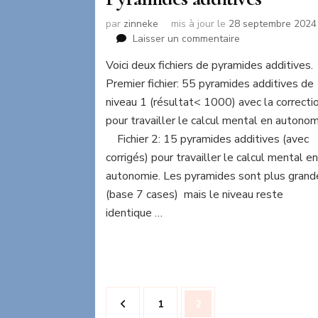
par
zinneke
mis à jour le
28 septembre 2024
sur
Laisser un commentaire
Pyramides
Voici deux fichiers de pyramides additives.
additives
Premier fichier: 55 pyramides additives de
niveau 1 (résultat< 1000) avec la correcti
pour travailler le calcul mental en autonom
Fichier 2: 15 pyramides additives (avec
corrigés) pour travailler le calcul mental e
autonomie. Les pyramides sont plus gran
(base 7 cases) mais le niveau reste
identique …
Pagination
Page
Page
1
2
des