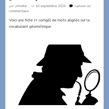
par
zinneke
le
16 septembre 2024
Laisser un
sur
commentaire
Mots
Voici une fiche (+ corrigé) de mots alignés sur le
alignés
vocabulaire géométrique.
sur
le
vocabulaire
géométrique