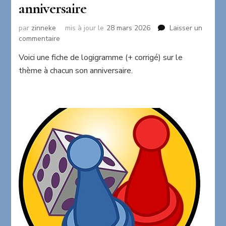
anniversaire
par
zinneke
mis à jour le
28 mars 2026
Laisser un
sur
commentaire
Logigramme:
Voici une fiche de logigramme (+ corrigé) sur le
A
thème à chacun son anniversaire.
chacun
son
anniversaire