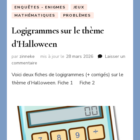
ENQUÊTES - ENIGMES
JEUX
MATHÉMATIQUES
PROBLÈMES
Logigrammes sur le thème
d’Halloween
par
zinneke
mis à jour le
28 mars 2026
Laisser un
sur
commentaire
Logigrammes
Voici deux fiches de logigrammes (+ corrigés) sur le
sur
thème d’Halloween. Fiche 1 Fiche 2
le
thème
d’Halloween