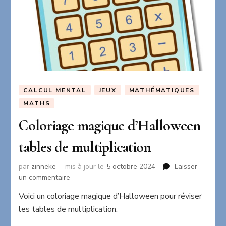
CALCUL MENTAL
JEUX
MATHÉMATIQUES
MATHS
Coloriage magique d’Halloween
tables de multiplication
par
zinneke
mis à jour le
5 octobre 2024
Laisser
sur
un commentaire
Coloriage
Voici un coloriage magique d’Halloween pour réviser
magique
les tables de multiplication.
d’Halloween
tables