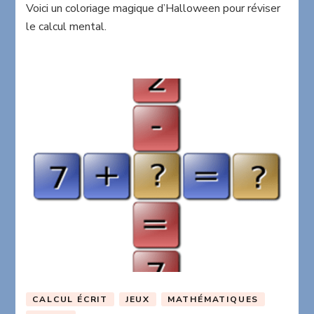
Voici un coloriage magique d’Halloween pour réviser
magique
le calcul mental.
calcul
mental
Halloween
CALCUL ÉCRIT
JEUX
MATHÉMATIQUES