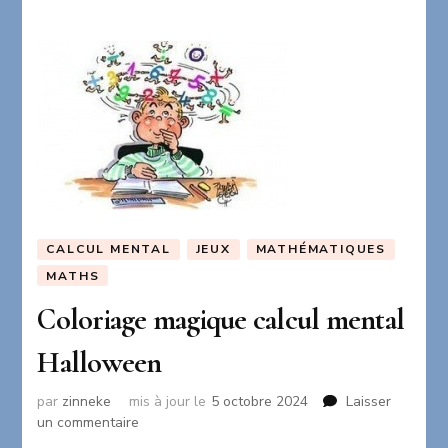
de
multiplication
CALCUL MENTAL
JEUX
MATHÉMATIQUES
MATHS
Coloriage magique calcul mental
Halloween
par
zinneke
mis à jour le
5 octobre 2024
Laisser
sur
un commentaire
Coloriage