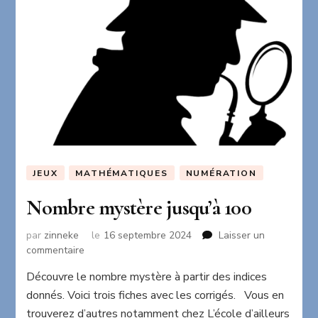
JEUX
MATHÉMATIQUES
NUMÉRATION
Nombre mystère jusqu’à 100
par
zinneke
le
16 septembre 2024
Laisser un
sur
commentaire
Nombre
Découvre le nombre mystère à partir des indices
mystère
donnés. Voici trois fiches avec les corrigés. Vous en
jusqu’à
100
trouverez d’autres notamment chez L’école d’ailleurs