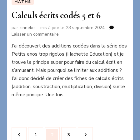
MATHS
Calculs écrits codés 5 et 6
par
zinneke
mis à jour le
23 septembre 2024
sur
Laisser un commentaire
Calculs
J’ai découvert des additions codées dans la série des
écrits
Petits exos trop rigolos (Hachette Education) et je
codés
5
trouve le principe super pour faire du calcul écrit en
et
s’amusant. Mais pourquoi se limiter aux additions ?
6
J’ai donc décidé de créer des fiches de calculs écrits
(addition, soustraction, multiplication, division) sur le
même principe. Une fois …
Pagination
Page
Page
Page
1
2
3
des