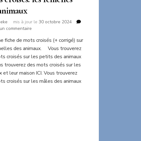
animaux
neke
mis à jour le
30 octobre 2024
sur
 un commentaire
Mots
ne fiche de mots croisés (+ corrigé) sur
croisés:
melles des animaux. Vous trouverez
les
femelles
ts croisés sur les petits des animaux
des
us trouverez des mots croisés sur les
animaux
 et leur maison ICI. Vous trouverez
ts croisés sur les mâles des animaux