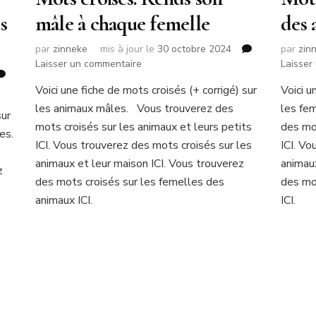
s
mâle à chaque femelle
des 
par
zinneke
mis à jour le
30 octobre 2024
par
zin
sur
Laisser un commentaire
Laisser
Mots
Voici une fiche de mots croisés (+ corrigé) sur
Voici u
croisés:
les animaux mâles. Vous trouverez des
Rends
les fe
sur
son
mots croisés sur les animaux et leurs petits
des mo
es.
mâle
ICI. Vous trouverez des mots croisés sur les
ICI. Vo
à
animaux et leur maison ICI. Vous trouverez
animaux
chaque
z
des mots croisés sur les femelles des
des mo
femelle
animaux ICI.
ICI.