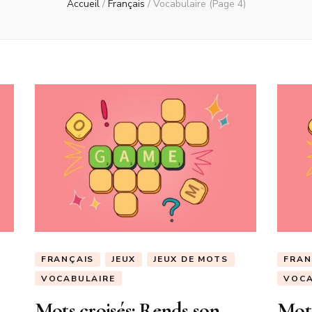
Accueil
/
Français
/
Vocabulaire
(Page 4)
FRANÇAIS
JEUX
JEUX DE MOTS
FRAN
VOCABULAIRE
VOCA
Mots croisés: Rends son
Mots