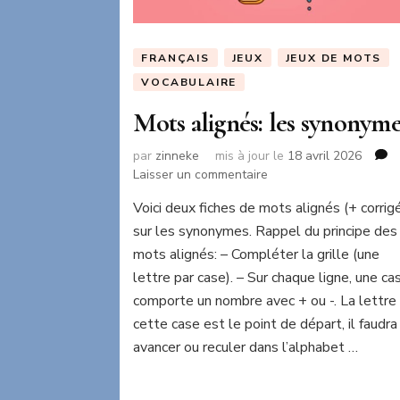
FRANÇAIS
JEUX
JEUX DE MOTS
VOCABULAIRE
Mots alignés: les synonyme
par
zinneke
mis à jour le
18 avril 2026
sur
Laisser un commentaire
Mots
Voici deux fiches de mots alignés (+ corrig
alignés:
sur les synonymes. Rappel du principe des
les
synonymes
mots alignés: – Compléter la grille (une
lettre par case). – Sur chaque ligne, une ca
comporte un nombre avec + ou -. La lettre
cette case est le point de départ, il faudra
avancer ou reculer dans l’alphabet …