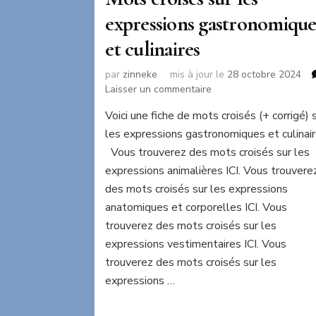
expressions gastronomique
et culinaires
par
zinneke
mis à jour le
28 octobre 2024
sur
Laisser un commentaire
Mots
Voici une fiche de mots croisés (+ corrigé) 
croisés
les expressions gastronomiques et culinair
sur
les
Vous trouverez des mots croisés sur les
expressions
expressions animalières ICI. Vous trouvere
gastronomiques
des mots croisés sur les expressions
et
anatomiques et corporelles ICI. Vous
culinaires
trouverez des mots croisés sur les
expressions vestimentaires ICI. Vous
trouverez des mots croisés sur les
expressions …