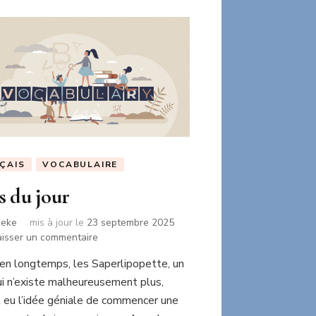
ÇAIS
VOCABULAIRE
 du jour
neke
mis à jour le
23 septembre 2025
sur
aisser un commentaire
Mots
bien longtemps, les Saperlipopette, un
du
ui n’existe malheureusement plus,
jour
t eu l’idée géniale de commencer une