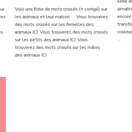
série d
Mots
aimable
sur
Voici une fiche de mots croisés (+ corrigé) sur
croisés:
encore 
rez
les animaux et leur maison. Vous trouverez
les
animaux
transf
des mots croisés sur les femelles des
et
couleu
és
animaux ICI. Vous trouverez des mots croisés
leur
…
sur les petits des animaux ICI. Vous
maison
trouverez des mots croisés sur les mâles
des animaux ICI.