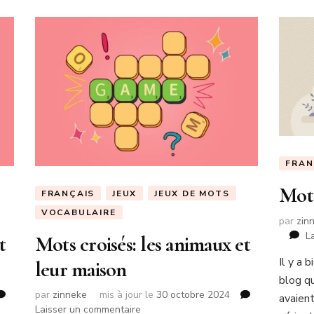
FRAN
Mots
FRANÇAIS
JEUX
JEUX DE MOTS
VOCABULAIRE
par
zin
L
t
Mots croisés: les animaux et
Il y a 
leur maison
blog q
par
zinneke
mis à jour le
30 octobre 2024
avaien
sur
Laisser un commentaire