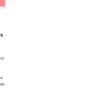
s
és)
se
 de